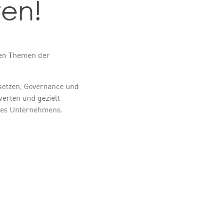
en!
alen Themen der
msetzen, Governance und
werten und gezielt
hres Unternehmens.