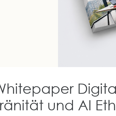
Whitepaper Digita
änität und AI Eth