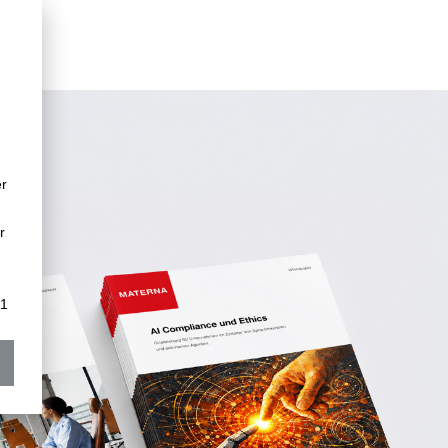
er
r
 1