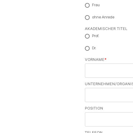
Frau
ohne Anrede
AKADEMISCHER TITEL
Prof.
Dr.
VORNAME
*
UNTERNEHMEN/ORGANI
POSITION
TELEFON